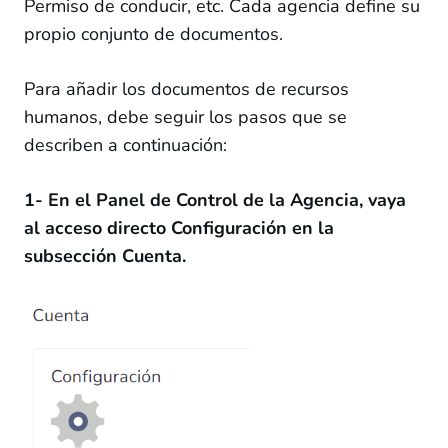
Permiso de conducir, etc. Cada agencia define su
Reportes
propio conjunto de documentos.
Documentos de RRHH Requeridos
Para añadir los documentos de recursos
Añadiendo documentos de RRHH a Configuración
humanos, debe seguir los pasos que se
describen a continuación:
Restringir las acciones de los usuarios debido a
documentos caducados o faltantes
1- En el Panel de Control de la Agencia, vaya
Facturas
al acceso directo Configuración en la
Clientes
subsección Cuenta.
Archivos
Dispositivos
Administrar
Guardar la firma del usuario
Plan de Servicios *