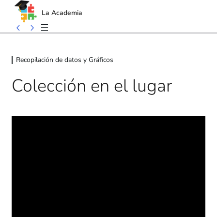
La Academia
Skip
Skip
to
to
Recopilación de datos y Gráficos
content
content
Colección en el lugar
Conceptos básicos
7 lessons
Cliente
15 lessons
Usuario
11 lessons
Plan de Servicios *