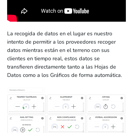
12 lessons
Recopilación de datos y Gráficos
Hojas de datos
La recogida de datos en el lugar es nuestro
Colección en el lugar
intento de permitir a los proveedores recoger
datos mientras están en el terreno con sus
Análisis de datos
clientes en tiempo real, estos datos se
Vista del Gráfico
transfieren directamente tanto a las Hojas de
Datos como a los Gráficos de forma automática.
Configuración del Gráfico
Cómo editar las gráficas?
Agencia **
37 lessons
Soporte
5 lessons
Culminación del curso: será el final?