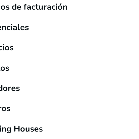
os de facturación
nciales
cios
tos
dores
ros
ing Houses