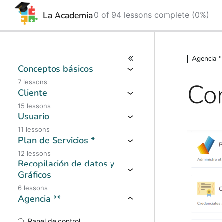
La Academia
0 of 94 lessons complete (0%)
Skip
Skip
to
to
Agencia *
content
content
Conceptos básicos
Con
7 lessons
Cliente
15 lessons
Usuario
11 lessons
Plan de Servicios *
12 lessons
Recopilación de datos y
Gráficos
6 lessons
Agencia **
Panel de control