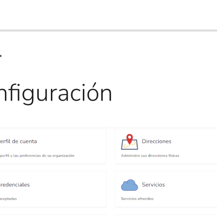
*
figuración