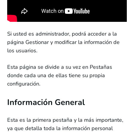
Reportes
Documentos de RRHH Requeridos
Añadiendo documentos de RRHH a Configuración
Si usted es administrador, podrá acceder a la
página Gestionar y modificar la información de
Restringir las acciones de los usuarios debido a
los usuarios.
documentos caducados o faltantes
Facturas
Esta página se divide a su vez en Pestañas
donde cada una de ellas tiene su propia
Clientes
configuración.
Archivos
Dispositivos
Información General
Administrar
Esta es la primera pestaña y la más importante,
Guardar la firma del usuario
ya que detalla toda la información personal
Plan de Servicios *