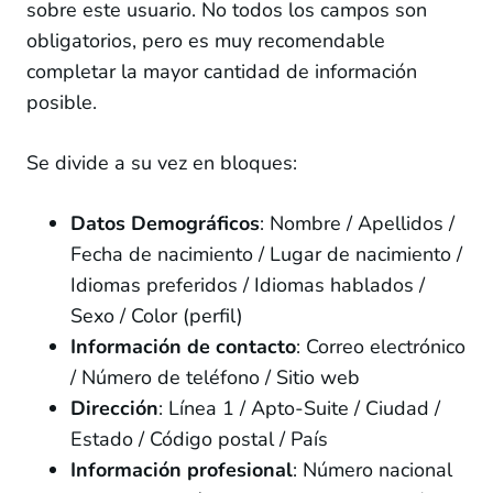
sobre este usuario. No todos los campos son
12 lessons
obligatorios, pero es muy recomendable
Recopilación de datos y Gráficos
completar la mayor cantidad de información
6 lessons
posible.
Agencia **
37 lessons
Soporte
Se divide a su vez en bloques:
5 lessons
Datos Demográficos
: Nombre / Apellidos /
Culminación del curso: será el final?
Fecha de nacimiento / Lugar de nacimiento /
Idiomas preferidos / Idiomas hablados /
Sexo / Color (perfil)
Información de contacto
: Correo electrónico
/ Número de teléfono / Sitio web
Dirección
: Línea 1 / Apto-Suite / Ciudad /
Estado / Código postal / País
Información profesional
: Número nacional