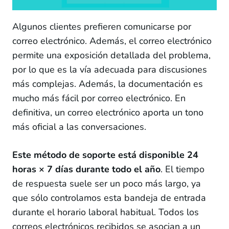
12 lessons
Recopilación de datos y Gráficos
Algunos clientes prefieren comunicarse por
6 lessons
correo electrónico. Además, el correo electrónico
Agencia **
permite una exposición detallada del problema,
37 lessons
por lo que es la vía adecuada para discusiones
Soporte
más complejas. Además, la documentación es
mucho más fácil por correo electrónico. En
Necesita ayuda?
definitiva, un correo electrónico aporta un tono
Chat
más oficial a las conversaciones.
Blog
Este método de soporte está disponible 24
Correo electrónico
horas × 7 días durante todo el año
. El tiempo
Videos
de respuesta suele ser un poco más largo, ya
que sólo controlamos esta bandeja de entrada
Culminación del curso: será el final?
durante el horario laboral habitual. Todos los
correos electrónicos recibidos se asocian a un