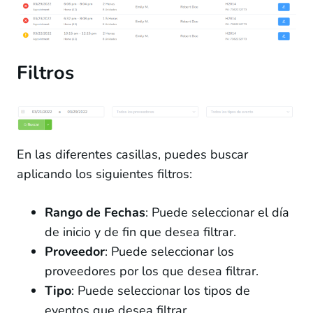
Documentos
Plan de servicio
Filtros
Datos
Gráficas
Documentos requeridos
En las diferentes casillas, puedes buscar
Reportes
aplicando los siguientes filtros:
Usuarios
Rango
de Fechas
: Puede seleccionar el día
Archivos
de inicio y de fin que desea filtrar.
Administrar
Proveedor
: Puede seleccionar los
Usuario
proveedores por los que desea filtrar.
9 lessons, 9 quizzes
Tipo
: Puede seleccionar los tipos de
Soporte
eventos que desea filtrar.