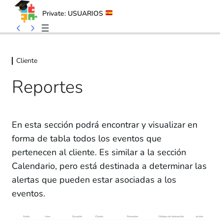
Private: USUARIOS
Skip
Skip
to
to
Cliente
content
content
Reportes
En esta sección podrá encontrar y visualizar en
forma de tabla todos los eventos que
General
pertenecen al cliente. Es similar a la sección
6 lessons, 6 quizzes
Cliente
Calendario, pero está destinada a determinar las
alertas que pueden estar asociadas a los
Escritorio
eventos.
Calendario